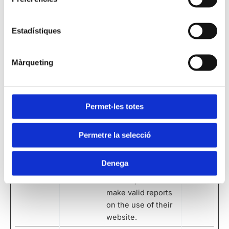
elementor
begurserv
Used in context
Perman
eis.cat
with the website's
ent
WordPress theme.
Estadístiques
The cookie allows
the website owner
Màrqueting
to implement or
change the
website's content
in real-time.
Permet-les totes
rc::a
Google
This cookie is used
Perman
to distinguish
ent
Permetre la selecció
between humans
and bots. This is
Denega
beneficial for the
website, in order to
make valid reports
on the use of their
website.