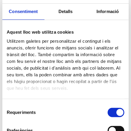
Requeriments (5)
Consentiment
Detalls
Informació
Les cookies necessàries ajuden a fer els llocs web més
accessibles i permeten les funcions bàsiques com la
Aquest lloc web utilitza cookies
navegació o l’accés a les àrees segures del lloc web. El
Utilitzem galetes per personalitzar el contingut i els
lloc web no pot funcionar sense aquestes cookies.
anuncis, oferir funcions de mitjans socials i analitzar el
trànsit del lloc. També compartim la informació sobre
Durada
com feu servir el nostre lloc amb els partners de mitjans
màxima
socials, de publicitat i d'anàlisis amb qui col·laborem. Al
de
Nom
Proveïdor
Propòsit
seu torn, ells la poden combinar amb altres dades que
l'emma
els hàgiu proporcionat o hagin recopilat a partir de l'ús
gatzem
que heu fet dels seus serveis.
atge
CookieCon
begurserv
Stores the user's
1 anys
Selecció
sent
eis.cat
cookie consent
Requeriments
de
state for the current
consentiment
domain
Preferències