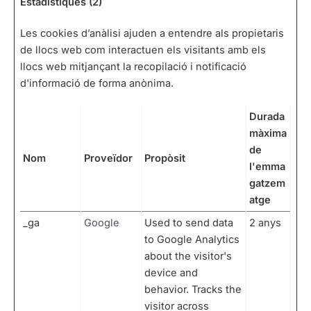
Estadístiques (2)
Les cookies d’anàlisi ajuden a entendre als propietaris
de llocs web com interactuen els visitants amb els
llocs web mitjançant la recopilació i notificació
d'informació de forma anònima.
Durada
màxima
de
Nom
Proveïdor
Propòsit
l'emma
gatzem
atge
_ga
Google
Used to send data
2 anys
to Google Analytics
about the visitor's
device and
behavior. Tracks the
visitor across