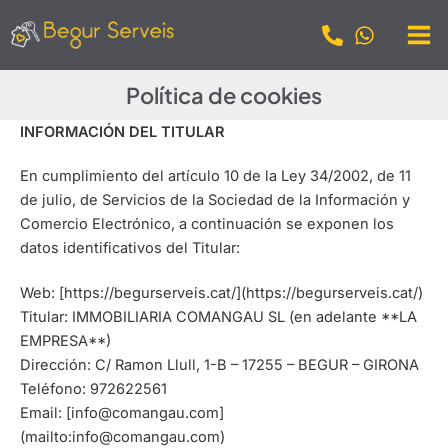
Ir
Mai
al
Me
contenido
Política de cookies
INFORMACIÓN DEL TITULAR
En cumplimiento del artículo 10 de la Ley 34/2002, de 11
de julio, de Servicios de la Sociedad de la Información y
Comercio Electrónico, a continuación se exponen los
datos identificativos del Titular:
Web: [https://begurserveis.cat/](https://begurserveis.cat/)
Titular: IMMOBILIARIA COMANGAU SL (en adelante **LA
EMPRESA**)
Dirección: C/ Ramon Llull, 1-B – 17255 – BEGUR – GIRONA
Teléfono: 972622561
Email: [info@comangau.com]
(mailto:info@comangau.com)